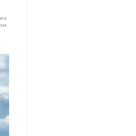
para
stas