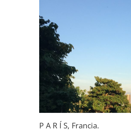
P A R Í S, Francia.