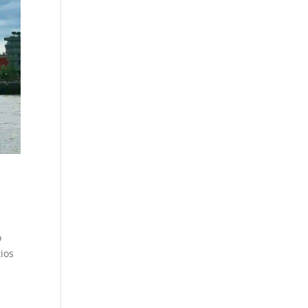
o
tios