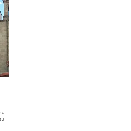
 su
 su